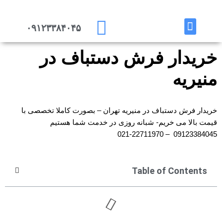
پرش
۰۹۱۲۳۳۸۴۰۴۵
به
تماس با ما
خریدار هستیم
محتوا
خریدار فرش دستباف در
منیریه
خریدار فرش دستباف در منیریه تهران – بصورت کاملا تخصصی با
قیمت بالا می خریم- شبانه روزی در خدمت شما هستیم
09123384045 – 22711970-021
Table of Contents